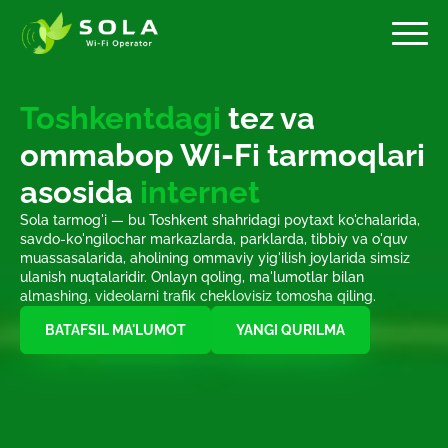
Toshkentdagi
tez va
ommabop Wi-Fi tarmoqlari
asosida
internet
Sola tarmog'i — bu Toshkent shahridagi poytaxt ko'chalarida,
savdo-ko'ngilochar markazlarda, parklarda, tibbiy va o'quv
muassasalarida, aholining ommaviy yig'ilish joylarida simsiz
ulanish nuqtalaridir. Onlayn qoling, ma'lumotlar bilan
almashing, videolarni trafik cheklovisiz tomosha qiling.
BATAFSIL MA'LUMOT
YANGI QURILMA