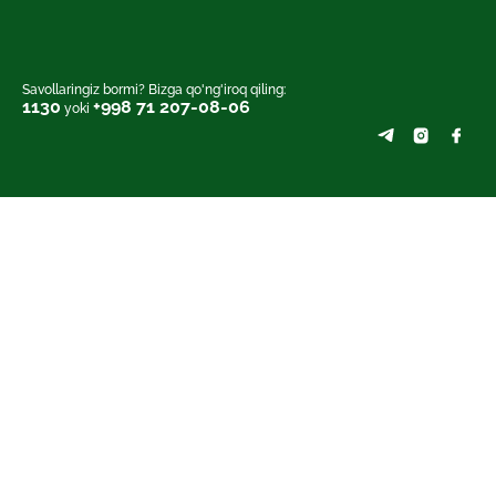
Savollaringiz bormi? Bizga qo'ng'iroq qiling:
1130
+998 71 207-08-06
yoki
So'ngi yangiliklar