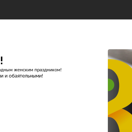
!
родным женским праздником!
и и обаятельными!