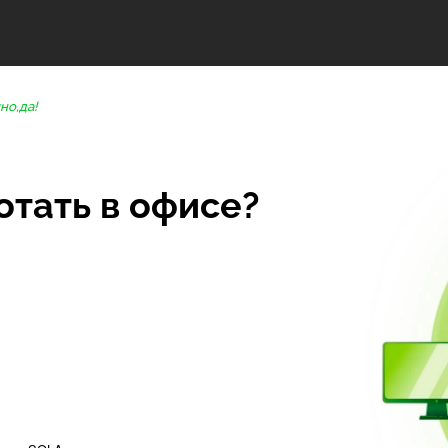
но,да!
отать в офисе?