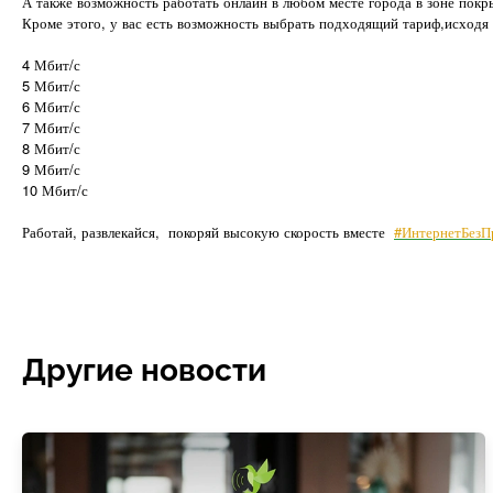
А также возможность работать онлайн в любом месте города в зоне пок
Кроме этого, у вас есть возможность выбрать подходящий тариф,исходя 
4 Мбит/с
5 Мбит/с
6 Мбит/с
7 Мбит/с
8 Мбит/с
9 Мбит/с
10 Мбит/с
Работай, развлекайся, покоряй высокую скорость вместе
#ИнтернетБезП
Другие новости